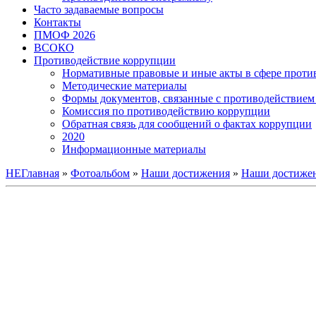
Часто задаваемые вопросы
Контакты
ПМОФ 2026
ВСОКО
Противодействие коррупции
Нормативные правовые и иные акты в сфере проти
Методические материалы
Формы документов, связанные с противодействием 
Комиссия по противодействию коррупции
Обратная связь для сообщений о фактах коррупции
2020
Информационные материалы
НЕГлавная
»
Фотоальбом
»
Наши достижения
»
Наши достижен