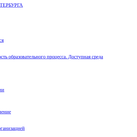
ТЕРБУРГА
ся
ть образовательного процесса. Доступная среда
ии
нение
рганизацией