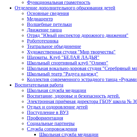
Функциональная грамотность
Отделение дополнительного образования детей
Основные сведения
Медиацентр
Волшебные петельки
Движение танца
Отряд "Юный инспектор дорожного движения"
Робототехника
Театральное объединение
Художественная студия "Мир творчества"
Шахматы. Клуб "БЕЛАЯ ЛАДЬЯ"
Школьный спортивный клуб "Олимп"
Школьная вокально-хоровая студия "Серебряный м
Школьный театр "Радуга надежд"
Коллектив современного эстрадного танца «Руками
Воспитательная работа
Школьная служба медиации
Воспитание, здоровье и безопасность детей.
Электронная приёмная директора ГБОУ школа № 3
Отдых и оздоровление детей
Поступление в ВУЗ
Профориентация
Социальные партнеры
Служба сопровождения
Школьная служба медиации