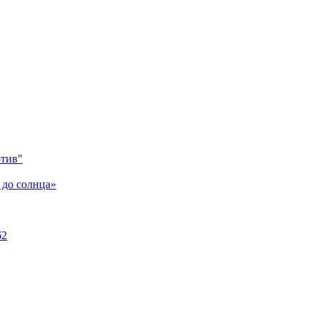
отив"
 до солнца»
62