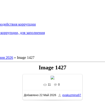
водействия коррупции
коррупции, для заполнения
ия 2026
» Image 1427
Image 1427
11
0
В реальном размере
1161x1600
/
Добавлено
22 Май 2026
evakuzmina97
320.6Kb