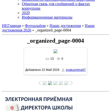
Обратная связь для сообщений о фактах
коррупции
2020
Информационные материалы
НЕГлавная
»
Фотоальбом
»
Наши достижения
»
Наши
достижения 2026
» _organized_page-0004
_organized_page-0004
13
0
В реальном размере
1161x1600
/
Добавлено
22 Май 2026
evakuzmina97
279.1Kb