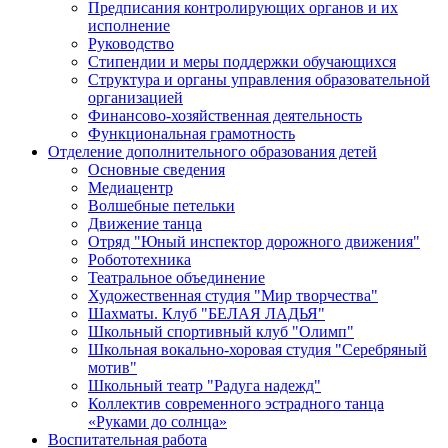
Предписания контролирующих органов и их
исполнение
Руководство
Стипендии и меры поддержки обучающихся
Структура и органы управления образовательной
организацией
Финансово-хозяйственная деятельность
Функциональная грамотность
Отделение дополнительного образования детей
Основные сведения
Медиацентр
Волшебные петельки
Движение танца
Отряд "Юный инспектор дорожного движения"
Робототехника
Театральное объединение
Художественная студия "Мир творчества"
Шахматы. Клуб "БЕЛАЯ ЛАДЬЯ"
Школьный спортивный клуб "Олимп"
Школьная вокально-хоровая студия "Серебряный
мотив"
Школьный театр "Радуга надежд"
Коллектив современного эстрадного танца
«Руками до солнца»
Воспитательная работа