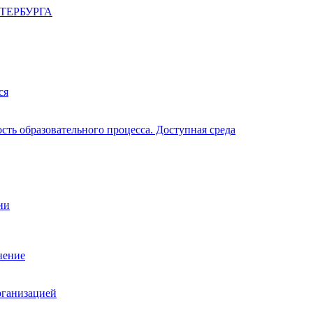
ТЕРБУРГА
ся
ть образовательного процесса. Доступная среда
ии
нение
рганизацией