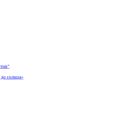
отив"
 до солнца»