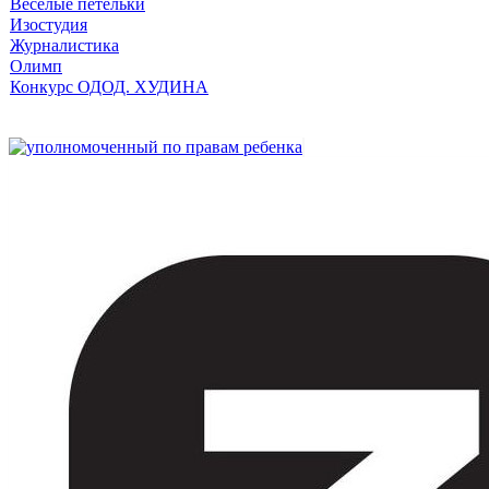
Веселые петельки
Изостудия
Журналистика
Олимп
Конкурс ОДОД. ХУДИНА