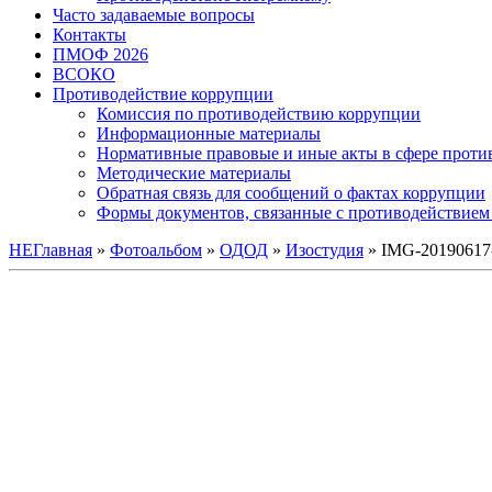
Часто задаваемые вопросы
Контакты
ПМОФ 2026
ВСОКО
Противодействие коррупции
Комиссия по противодействию коррупции
Информационные материалы
Нормативные правовые и иные акты в сфере проти
Методические материалы
Обратная связь для сообщений о фактах коррупции
Формы документов, связанные с противодействием 
НЕГлавная
»
Фотоальбом
»
ОДОД
»
Изостудия
» IMG-2019061