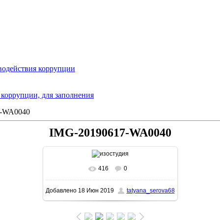
водействия коррупции
коррупции, для заполнения
7-WA0040
IMG-20190617-WA0040
416
0
В реальном размере
780x1040
/ 57.6Kb
Добавлено
18 Июн 2019
tatyana_serova68