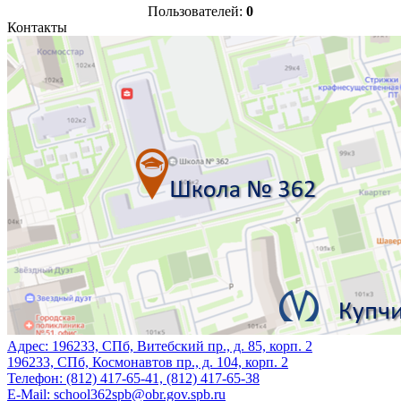
Пользователей:
0
Контакты
Адрес:
196233, СПб, Витебский пр., д. 85, корп. 2
196233, СПб, Космонавтов пр., д. 104, корп. 2
Телефон:
(812) 417-65-41, (812) 417-65-38
E-Mail:
school362spb@obr.gov.spb.ru