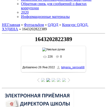
Обратная связь для сообщений о фактах
коррупции
2020
Информационные материалы
НЕГлавная
»
Фотоальбом
»
ОДОД
»
Конкурс ОДОД.
ХУДИНА
» 1643202822389
1643202822389
226
0
В реальном размере
882x1280
/
Добавлено
26 Янв 2022
tatyana_serova68
129.6Kb