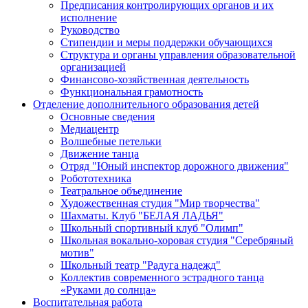
Предписания контролирующих органов и их
исполнение
Руководство
Стипендии и меры поддержки обучающихся
Структура и органы управления образовательной
организацией
Финансово-хозяйственная деятельность
Функциональная грамотность
Отделение дополнительного образования детей
Основные сведения
Медиацентр
Волшебные петельки
Движение танца
Отряд "Юный инспектор дорожного движения"
Робототехника
Театральное объединение
Художественная студия "Мир творчества"
Шахматы. Клуб "БЕЛАЯ ЛАДЬЯ"
Школьный спортивный клуб "Олимп"
Школьная вокально-хоровая студия "Серебряный
мотив"
Школьный театр "Радуга надежд"
Коллектив современного эстрадного танца
«Руками до солнца»
Воспитательная работа