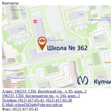
Контакты
Адрес:
196233, СПб, Витебский пр., д. 85, корп. 2
196233, СПб, Космонавтов пр., д. 104, корп. 2
Телефон:
(812) 417-65-41, (812) 417-65-38
E-Mail:
school362spb@obr.gov.spb.ru
Факс:
(812) 417-65-41