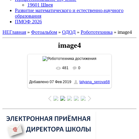
19601 Швея
Развитие математического и естественно-научного
образования
ПМОФ 2026
НЕГлавная
»
Фотоальбом
»
ОДОД
»
Робототехника
» image4
image4
481
0
В реальном размере
1600x1407
/
Добавлено
07 Фев 2019
tatyana_serova68
711.4Kb