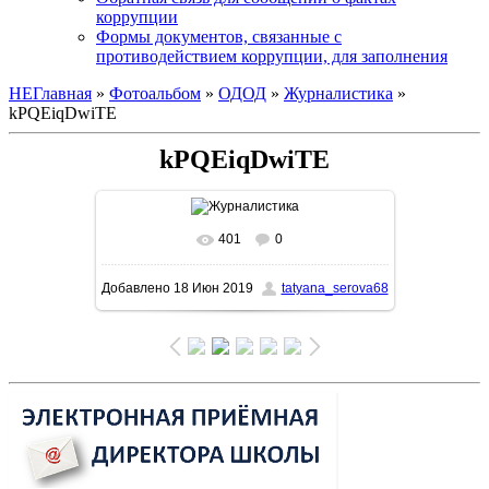
коррупции
Формы документов, связанные с
противодействием коррупции, для заполнения
НЕГлавная
»
Фотоальбом
»
ОДОД
»
Журналистика
»
kPQEiqDwiTE
kPQEiqDwiTE
401
0
В реальном размере
1280x960
/
Добавлено
18 Июн 2019
tatyana_serova68
556.3Kb