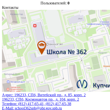
Пользователей:
0
Контакты
Адрес:
196233, СПб, Витебский пр., д. 85, корп. 2
196233, СПб, Космонавтов пр., д. 104, корп. 2
Телефон:
(812) 417-65-41, (812) 417-65-38
E-Mail:
school362spb@obr.gov.spb.ru