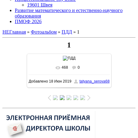
19601 Швея
Развитие математического и естественно-научного
образования
ПМОФ 2026
НЕГлавная
»
Фотоальбом
»
ПДД
» 1
1
468
0
В реальном размере
1600x1067
/
Добавлено
18 Июн 2019
tatyana_serova68
319.3Kb