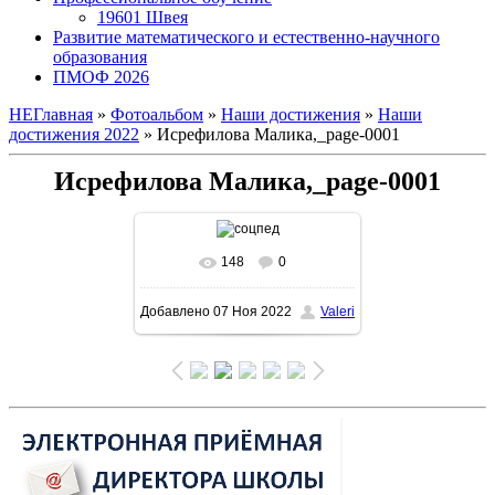
19601 Швея
Развитие математического и естественно-научного
образования
ПМОФ 2026
НЕГлавная
»
Фотоальбом
»
Наши достижения
»
Наши
достижения 2022
» Исрефилова Малика,_page-0001
Исрефилова Малика,_page-0001
148
0
В реальном размере
Добавлено
07 Ноя 2022
Valeri
1132x1600
/ 307.3Kb