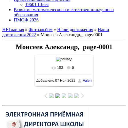
19601 Швея
Развитие математического и естественно-научного
образования
ПМОФ 2026
НЕГлавная
»
Фотоальбом
»
Наши достижения
»
Наши
достижения 2022
» Моисеев Александр,_page-0001
Моисеев Александр,_page-0001
153
0
В реальном размере
Добавлено
07 Ноя 2022
Valeri
1131x1600
/ 285.7Kb