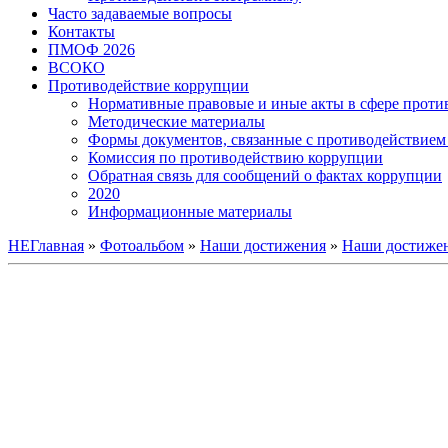
Часто задаваемые вопросы
Контакты
ПМОФ 2026
ВСОКО
Противодействие коррупции
Нормативные правовые и иные акты в сфере проти
Методические материалы
Формы документов, связанные с противодействием 
Комиссия по противодействию коррупции
Обратная связь для сообщений о фактах коррупции
2020
Информационные материалы
НЕГлавная
»
Фотоальбом
»
Наши достижения
»
Наши достижен