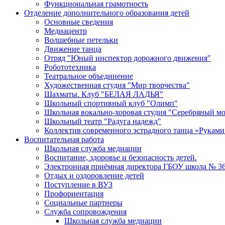
Функциональная грамотность
Отделение дополнительного образования детей
Основные сведения
Медиацентр
Волшебные петельки
Движение танца
Отряд "Юный инспектор дорожного движения"
Робототехника
Театральное объединение
Художественная студия "Мир творчества"
Шахматы. Клуб "БЕЛАЯ ЛАДЬЯ"
Школьный спортивный клуб "Олимп"
Школьная вокально-хоровая студия "Серебряный м
Школьный театр "Радуга надежд"
Коллектив современного эстрадного танца «Руками
Воспитательная работа
Школьная служба медиации
Воспитание, здоровье и безопасность детей.
Электронная приёмная директора ГБОУ школа № 3
Отдых и оздоровление детей
Поступление в ВУЗ
Профориентация
Социальные партнеры
Служба сопровождения
Школьная служба медиации