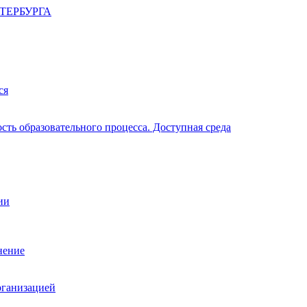
ТЕРБУРГА
ся
ть образовательного процесса. Доступная среда
ии
нение
рганизацией