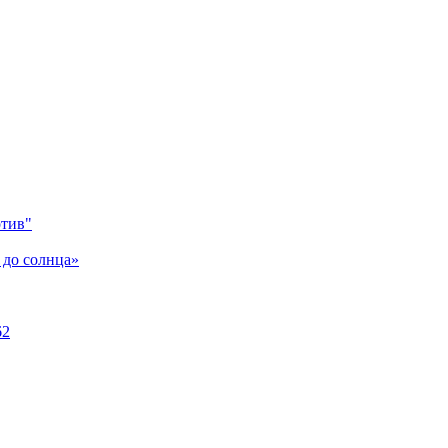
отив"
 до солнца»
62