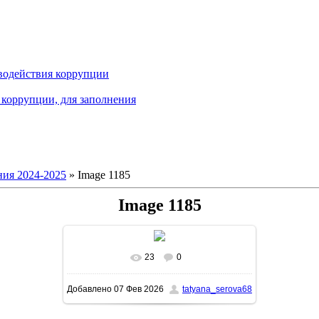
водействия коррупции
коррупции, для заполнения
ия 2024-2025
» Image 1185
Image 1185
23
0
В реальном размере
1600x1131
/
Добавлено
07 Фев 2026
tatyana_serova68
309.7Kb