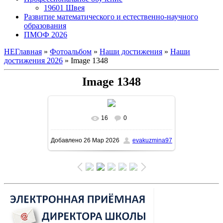
19601 Швея
Развитие математического и естественно-научного
образования
ПМОФ 2026
НЕГлавная
»
Фотоальбом
»
Наши достижения
»
Наши
достижения 2026
» Image 1348
Image 1348
16
0
В реальном размере
1131x1600
/
Добавлено
26 Мар 2026
evakuzmina97
441.3Kb