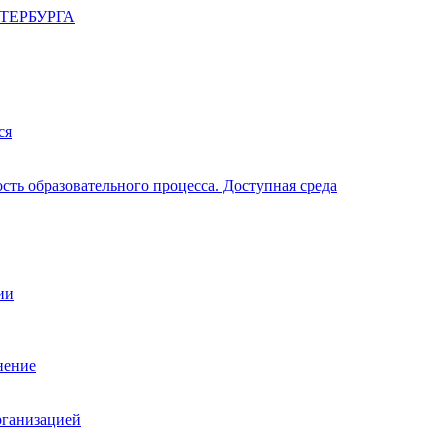
ТЕРБУРГА
ся
ть образовательного процесса. Доступная среда
ии
нение
рганизацией