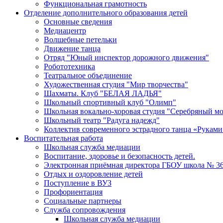
Функциональная грамотность
Отделение дополнительного образования детей
Основные сведения
Медиацентр
Волшебные петельки
Движение танца
Отряд "Юный инспектор дорожного движения"
Робототехника
Театральное объединение
Художественная студия "Мир творчества"
Шахматы. Клуб "БЕЛАЯ ЛАДЬЯ"
Школьный спортивный клуб "Олимп"
Школьная вокально-хоровая студия "Серебряный м
Школьный театр "Радуга надежд"
Коллектив современного эстрадного танца «Руками
Воспитательная работа
Школьная служба медиации
Воспитание, здоровье и безопасность детей.
Электронная приёмная директора ГБОУ школа № 3
Отдых и оздоровление детей
Поступление в ВУЗ
Профориентация
Социальные партнеры
Служба сопровождения
Школьная служба медиации