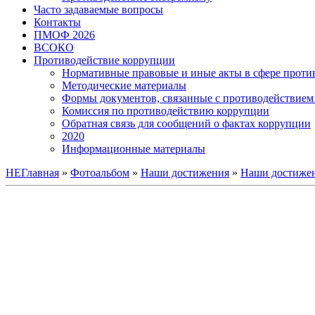
Часто задаваемые вопросы
Контакты
ПМОФ 2026
ВСОКО
Противодействие коррупции
Нормативные правовые и иные акты в сфере проти
Методические материалы
Формы документов, связанные с противодействием 
Комиссия по противодействию коррупции
Обратная связь для сообщений о фактах коррупции
2020
Информационные материалы
НЕГлавная
»
Фотоальбом
»
Наши достижения
»
Наши достижен