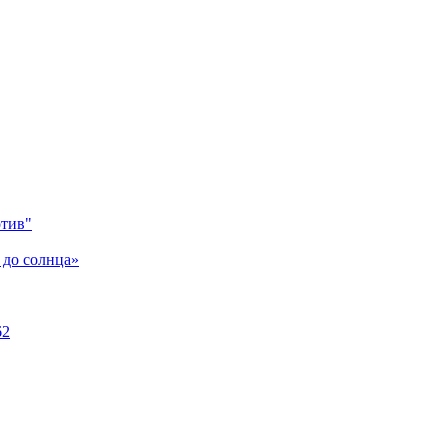
отив"
 до солнца»
62