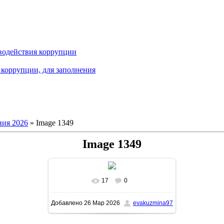
водействия коррупции
коррупции, для заполнения
ия 2026
» Image 1349
Image 1349
17
0
В реальном размере
1131x1600
/
Добавлено
26 Мар 2026
evakuzmina97
257.1Kb