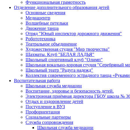
Функциональная грамотность
Отделение дополнительного образования детей
Основные сведения
Медиацентр
Волшебные петельки
Движение танца
Отряд "Юный инспектор дорожного движения"
Робототехника
Театральное объединение
Художественная студия "Мир творчества"
Шахматы. Клуб "БЕЛАЯ ЛАДЬЯ"
Школьный спортивный клуб "Олимп"
Школьная вокально-хоровая студия "Серебряный м
Школьный театр "Радуга надежд"
Коллектив современного эстрадного танца «Руками
Воспитательная работа
Школьная служба медиации
Воспитание, здоровье и безопасность детей.
Электронная приёмная директора ГБОУ школа № 3
Отдых и оздоровление детей
Поступление в ВУЗ
Профориентация
Социальные партнеры
Служба сопровождения
Школьная служба медиации