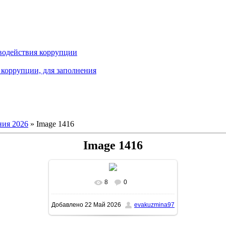
водействия коррупции
коррупции, для заполнения
ия 2026
» Image 1416
Image 1416
8
0
В реальном размере
1161x1600
/
Добавлено
22 Май 2026
evakuzmina97
415.7Kb