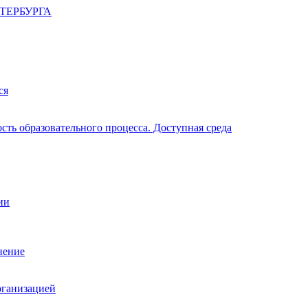
ТЕРБУРГА
ся
ть образовательного процесса. Доступная среда
ии
нение
рганизацией