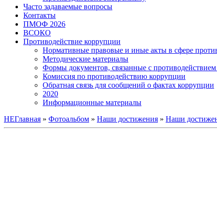
Часто задаваемые вопросы
Контакты
ПМОФ 2026
ВСОКО
Противодействие коррупции
Нормативные правовые и иные акты в сфере проти
Методические материалы
Формы документов, связанные с противодействием 
Комиссия по противодействию коррупции
Обратная связь для сообщений о фактах коррупции
2020
Информационные материалы
НЕГлавная
»
Фотоальбом
»
Наши достижения
»
Наши достижен