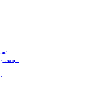
отив"
 до солнца»
62