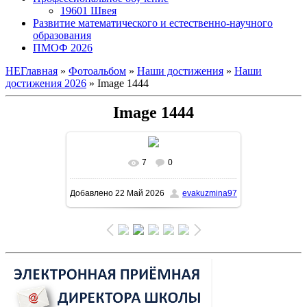
19601 Швея
Развитие математического и естественно-научного
образования
ПМОФ 2026
НЕГлавная
»
Фотоальбом
»
Наши достижения
»
Наши
достижения 2026
» Image 1444
Image 1444
7
0
В реальном размере
1131x1600
/
Добавлено
22 Май 2026
evakuzmina97
378.5Kb