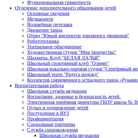
Функциональная грамотность
Отделение дополнительного образования детей
Основные сведения
Медиацентр
Волшебные петельки
Движение танца
Отряд "Юный инспектор дорожного движения"
Робототехника
Театральное объединение
Художественная студия "Мир творчества"
Шахматы. Клуб "БЕЛАЯ ЛАДЬЯ"
Школьный спортивный клуб "Олимп"
Школьная вокально-хоровая студия "Серебряный м
Школьный театр "Радуга надежд"
Коллектив современного эстрадного танца «Руками
Воспитательная работа
Школьная служба медиации
Воспитание, здоровье и безопасность детей.
Электронная приёмная директора ГБОУ школа № 3
Отдых и оздоровление детей
Поступление в ВУЗ
Профориентация
Социальные партнеры
Служба сопровождения
Школьная служба медиации