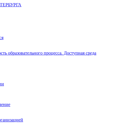
ТЕРБУРГА
ся
ть образовательного процесса. Доступная среда
ии
нение
рганизацией