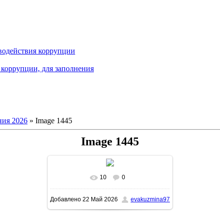
водействия коррупции
коррупции, для заполнения
ия 2026
» Image 1445
Image 1445
10
0
В реальном размере
1131x1600
/
Добавлено
22 Май 2026
evakuzmina97
375.4Kb