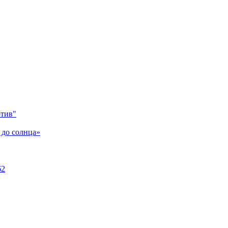
отив"
 до солнца»
62