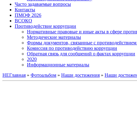
Часто задаваемые вопросы
Контакты
ПМОФ 2026
ВСОКО
Противодействие коррупции
Нормативные правовые и иные акты в сфере проти
Методические материалы
Формы документов, связанные с противодействием 
Комиссия по противодействию коррупции
Обратная связь для сообщений о фактах коррупции
2020
Информационные материалы
НЕГлавная
»
Фотоальбом
»
Наши достижения
»
Наши достижен